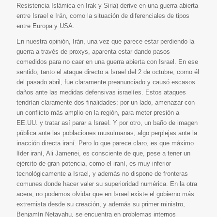
Resistencia Islámica en Irak y Siria) derive en una guerra abierta
entre Israel e Irán, como la situación de diferenciales de tipos
entre Europa y USA.
En nuestra opinión, Irán, una vez que parece estar perdiendo la
guerra a través de proxys, aparenta estar dando pasos
comedidos para no caer en una guerra abierta con Israel. En ese
sentido, tanto el ataque directo a Israel del 2 de octubre, como él
del pasado abril, fue claramente preanunciado y causó escasos
daños ante las medidas defensivas israelíes. Estos ataques
tendrían claramente dos finalidades: por un lado, amenazar con
un conflicto más amplio en la región, para meter presión a
EE.UU. y tratar así parar a Israel. Y por otro, un baño de imagen
pública ante las poblaciones musulmanas, algo perplejas ante la
inacción directa iraní. Pero lo que parece claro, es que máximo
líder iraní, Ali Jamenei, es consciente de que, pese a tener un
ejército de gran potencia, como el iraní, es muy inferior
tecnológicamente a Israel, y además no dispone de fronteras
comunes donde hacer valer su superioridad numérica. En la otra
acera, no podemos olvidar que en Israel existe el gobierno más
extremista desde su creación, y además su primer ministro,
Benjamín Netayahu, se encuentra en problemas internos