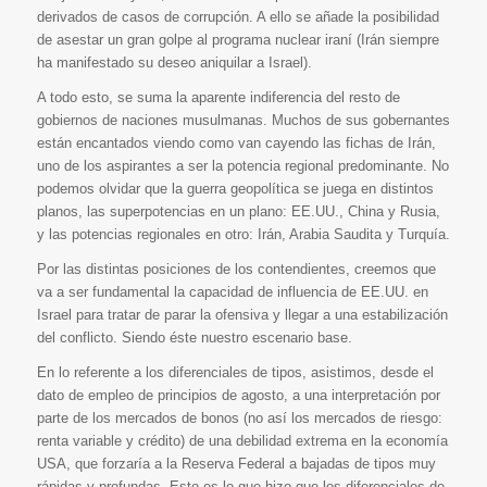
derivados de casos de corrupción. A ello se añade la posibilidad
de asestar un gran golpe al programa nuclear iraní (Irán siempre
ha manifestado su deseo aniquilar a Israel).
A todo esto, se suma la aparente indiferencia del resto de
gobiernos de naciones musulmanas. Muchos de sus gobernantes
están encantados viendo como van cayendo las fichas de Irán,
uno de los aspirantes a ser la potencia regional predominante. No
podemos olvidar que la guerra geopolítica se juega en distintos
planos, las superpotencias en un plano: EE.UU., China y Rusia,
y las potencias regionales en otro: Irán, Arabia Saudita y Turquía.
Por las distintas posiciones de los contendientes, creemos que
va a ser fundamental la capacidad de influencia de EE.UU. en
Israel para tratar de parar la ofensiva y llegar a una estabilización
del conflicto. Siendo éste nuestro escenario base.
En lo referente a los diferenciales de tipos, asistimos, desde el
dato de empleo de principios de agosto, a una interpretación por
parte de los mercados de bonos (no así los mercados de riesgo:
renta variable y crédito) de una debilidad extrema en la economía
USA, que forzaría a la Reserva Federal a bajadas de tipos muy
rápidas y profundas. Esto es lo que hizo que los diferenciales de