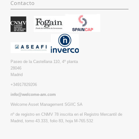
Contacto
Paseo de la Castellana 110, 4º planta
28046
Madrid
+34917829206
info@welcome-am.com
Welcome Asset Management SGIIC SA
nº de registro en CNMV 78
inscrita en el Registro Mercantil de
Madrid, tomo 43.333, folio 83, hoja M-765.532