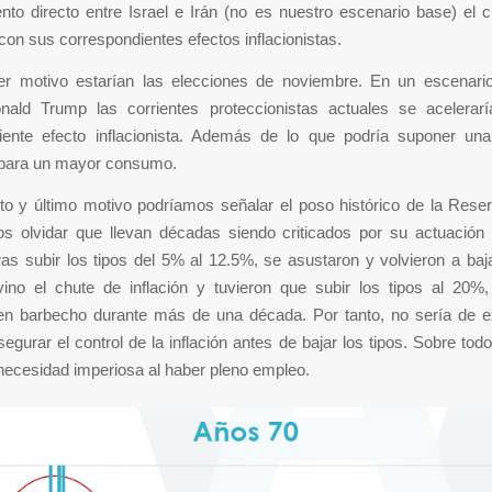
nto directo entre Israel e Irán (no es nuestro escenario base) el 
con sus correspondientes efectos inflacionistas.
r motivo estarían las elecciones de noviembre. En un escenari
ald Trump las corrientes proteccionistas actuales se acelerar
iente efecto inflacionista. Además de lo que podría suponer un
para un mayor consumo.
o y último motivo podríamos señalar el poso histórico de la Reser
 olvidar que llevan décadas siendo criticados por su actuación 
as subir los tipos del 5% al 12.5%, se asustaron y volvieron a baj
 vino el chute de inflación y tuvieron que subir los tipos al 20%,
n barbecho durante más de una década. Por tanto, no sería de e
segurar el control de la inflación antes de bajar los tipos. Sobre tod
necesidad imperiosa al haber pleno empleo.