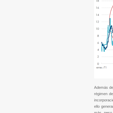
Además de 
régimen de
incorporac
ello gener
más peso, 