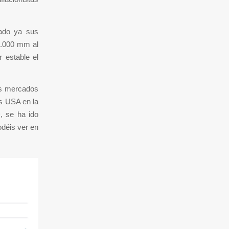
dado ya sus
5.000 mm al
 estable el
los mercados
s USA en la
, se ha ido
déis ver en