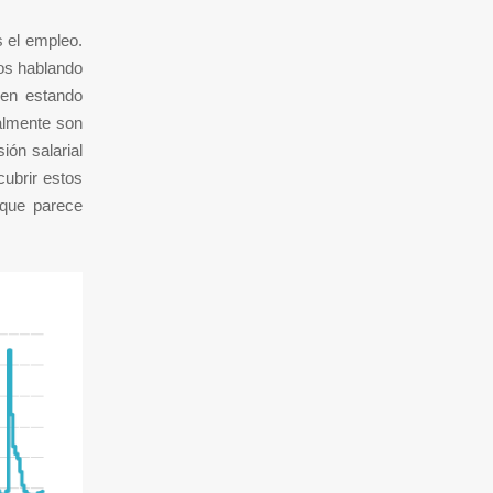
s el empleo.
mos hablando
uen estando
palmente son
ón salarial
ubrir estos
 que parece