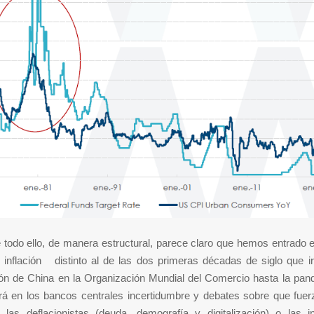
todo ello, de manera estructural, parece claro que hemos entrado 
 inflación distinto al de las dos primeras décadas de siglo que ir
ión de China en la Organización Mundial del Comercio hasta la pan
ará en los bancos centrales incertidumbre y debates sobre que fuer
las deflacionistas (deuda, demografía y digitalización) o las inf