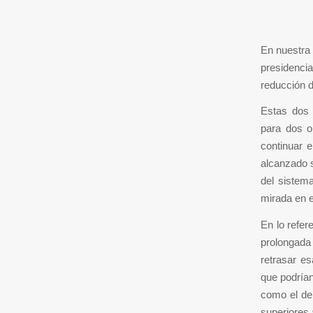
En nuestra 
presidenci
reducción d
Estas dos 
para dos ob
continuar e
alcanzado s
del sistem
mirada en e
En lo refer
prolongad
retrasar e
que podrían
como el de 
superiores