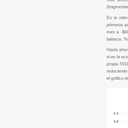
(fragmentac
En lo refe
primeros p
mes a -$60
balance. To
Hasta ahora
ni en la e
propia FED
reduciendo
el gráfico d