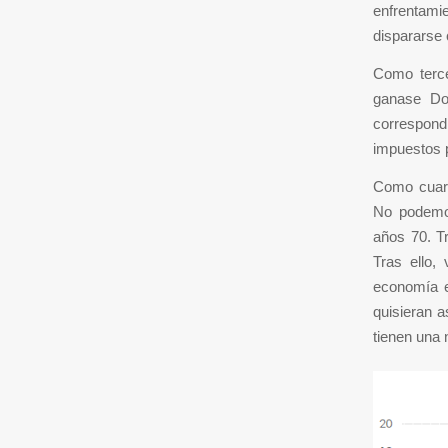
enfrentamie
dispararse 
Como terce
ganase Don
correspond
impuestos 
Como cuart
No podemos
años 70. Tr
Tras ello,
economía e
quisieran a
tienen una 