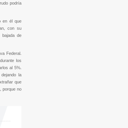
crudo podría
o en él que
ían, con su
a bajada de
va Federal.
durante los
arlos al 5%.
 dejando la
xtrañar que
o, porque no