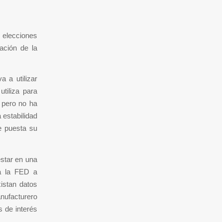
s elecciones
ación de la
 a utilizar
utiliza para
, pero no ha
 estabilidad
e puesta su
estar en una
a la FED a
istan datos
anufacturero
s de interés