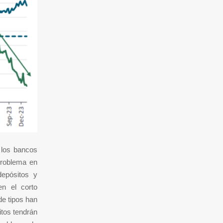
e los bancos
problema en
depósitos y
n el corto
de tipos han
itos tendrán