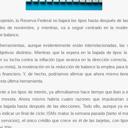
opinión, la Reserva Federal no bajará los tipos hasta después de la
ales de noviembre, y mientras, va a seguir centrado en la moder
e balance.
herramientas, aunque evidentemente están interrelacionadas, las va
jetivos distintos. Mientras que la espera en la bajada de tipos la 
n su lucha contra la inflación (que avanza en la dirección correcta
u meta), la moderación en la reducción de balance la emplea para la
a financiero. Y, de hecho, podríamos afirmar que ahora mismo tien
sta última herramienta.
ente a los tipos de interés, ya afirmábamos hace tiempo que iban a 
a meseta. Ahora mismo habría cuatro razones que impulsarían 
sa bajada hasta después de las elecciones. Todo ello, aunque ya ex
 indicar un final de ciclo: ISMs malos la semana pasada (tanto el m
servicios), el único crédito que crece es él de las tarjetas, con tipo
 al 20%…