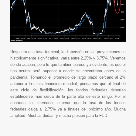
Respecto a la tasa terminal, la dispersión en las proyecciones es
históricamente significativa, varía entre 2,25% y 3,75%. Veremos
donde acaban, pero lo que también parece ya evidente, es que el
tipo neutral será superior a donde se encontraba antes de la
pandemia. Tomando el promedio de largo plazo cercano al 2%
anterior a la crisis financiera mundial, pensamos que al final de
este ciclo de flexibilización, los fondos federales deberían
establecerse más cerca de la parte alta de este rango. Por el
contrario, los mercados esperan que la tasa de los fondos
federales caiga al 2,75% ya a finales del próximo año. Mucha
amplitud. Muchas dudas, y mucha presión para la FED.