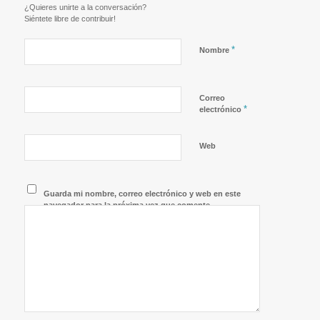
¿Quieres unirte a la conversación?
Siéntete libre de contribuir!
*
Nombre
Correo
*
electrónico
Web
Guarda mi nombre, correo electrónico y web en este
navegador para la próxima vez que comente.