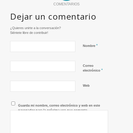
COMENTARIOS
Dejar un comentario
¿Quieres unirte a la conversación?
Siéntete libre de contribuir!
*
Nombre
Correo
*
electrónico
Web
Guarda mi nombre, correo electrónico y web en este
navegador para la próxima vez que comente.