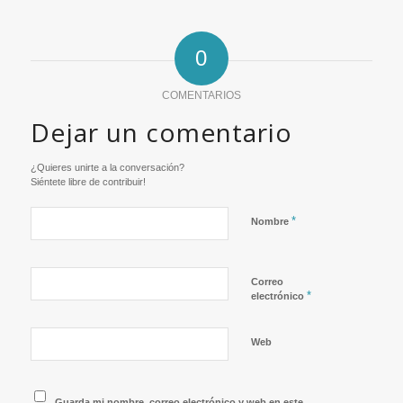
0
COMENTARIOS
Dejar un comentario
¿Quieres unirte a la conversación?
Siéntete libre de contribuir!
*
Nombre
Correo
*
electrónico
Web
Guarda mi nombre, correo electrónico y web en este