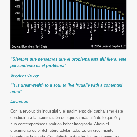
“Siempre que pensemos que el problema está allí fuera, este
pensamiento es el problema”
Stephen Covey
“It is great wealth to a soul to live frugally with a contented
mind”
Lucretius
Con la revolución industrial y el nacimiento del capitalismo éste
conduciría a la acumulación de riqueza más allá de lo que él y
sus contemporáneos podrían haber imaginado. Ahora el
crecimiento es el del futuro adelantado. Es un crecimiento
basado en la deuda. Con déficits estructurales en economías