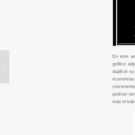
En este as
Invertir con miedo. Aparcar el dinero.
gráfico ad
VIX frente a MOVE. Recesión vs
duplicar su
Infl...
economías o
crecimient
podrían ser
más el trab