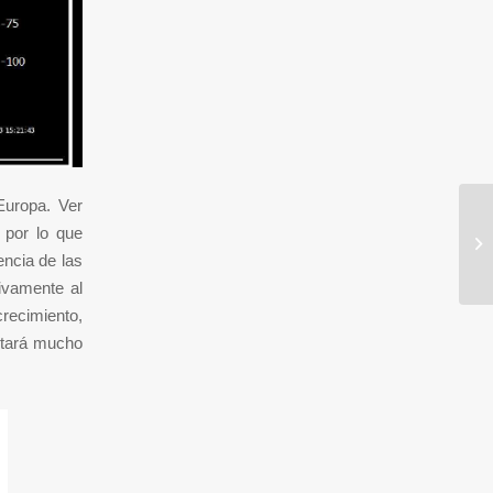
Europa. Ver
 por lo que
¡¡
encia de las
tivamente al
recimiento,
ultará mucho