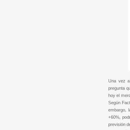
Una vez a
pregunta q
hoy el mer
Según Fact
embargo, la
+60%, podr
previsión 