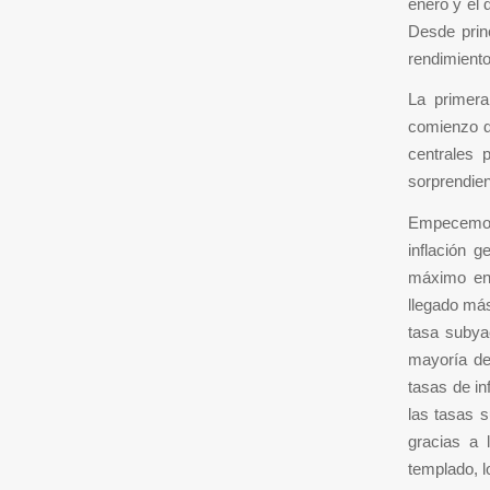
enero y el 
Desde prin
rendimiento
La primer
comienzo d
centrales 
sorprendien
Empecemos p
inflación 
máximo en 
llegado más
tasa subya
mayoría de
tasas de i
las tasas 
gracias a 
templado, l