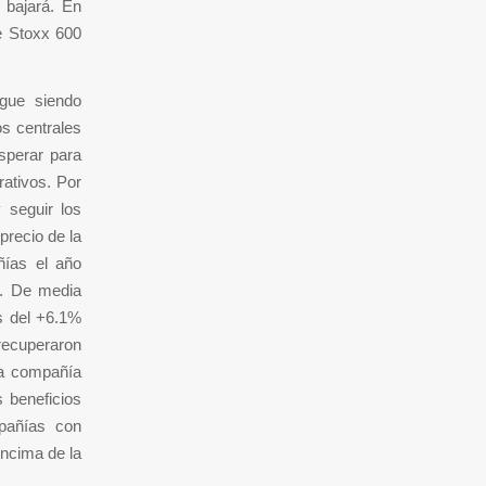
 bajará. En
ce Stoxx 600
igue siendo
os centrales
sperar para
rativos. Por
 seguir los
precio de la
ías el año
s. De media
s del +6.1%
recuperaron
na compañía
 beneficios
pañías con
encima de la