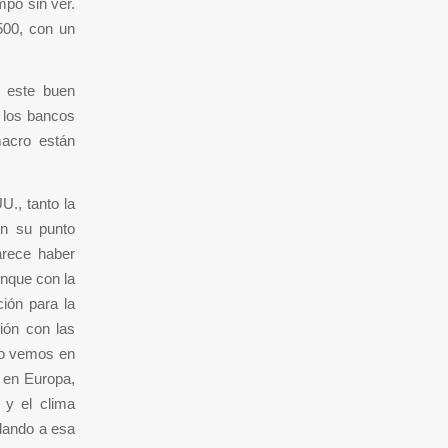
mpo sin ver.
500, con un
 este buen
 los bancos
macro están
U., tanto la
on su punto
arece haber
unque con la
ión para la
ión con las
mo vemos en
 en Europa,
 y el clima
udando a esa