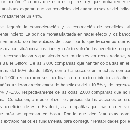
por acción. Creemos que esto es optimista y que probablemente
 analistas esperan que los beneficios del cuarto trimestre del índi
oximadamente un +4%.
e llegarán la desaceleración y la contracción de beneficios s
te incierto. La política monetaria tarda en hacer efecto y los banc
 terminado con las subidas de tipos, por lo que tendremos que e
 acaban situándose los tipos y cuánto sufrirán los beneficios corpo
a recomendación sigue siendo ser prudentes en renta variable, y
 Baillie Gifford. De las 3.000 compañías que han tenido caídas en el 
 más del 50% desde 1999, como ha sucedió en muchas compañ
lo 1.000 recuperaron sus pérdidas en un período inferior a 5 año
ñías tuvieron crecimientos de beneficios del +10.5% y de ingreso
5% y -1.9% respectivamente de las otras 2.000 compañías que no 
as. Conclusión, a medio plazo, los precios de las acciones de u
os beneficios de esta. Es decir, las compañías que más crecen sus
ue más se aprecian en bolsa. Por lo que identificar esas com
s extraordinarios es fundamental para conseguir rentabilidades por 