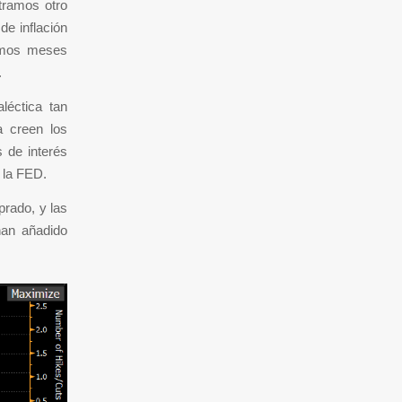
ntramos otro
de inflación
ximos meses
.
léctica tan
a creen los
 de interés
 la FED.
rado, y las
han añadido