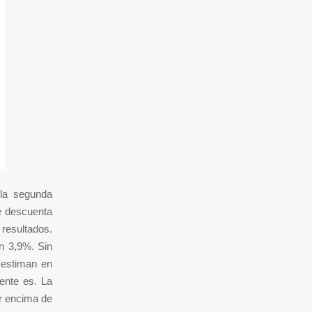
la segunda
e descuenta
resultados.
n 3,9%. Sin
e estiman en
ente es. La
r encima de