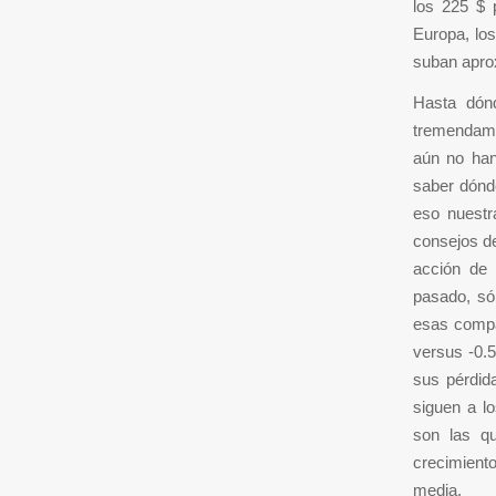
los 225 $ 
Europa, los
suban apr
Hasta dónd
tremendamen
aún no han
saber dónde
eso nuestr
consejos de
acción de
pasado, só
esas compa
versus -0.
sus pérdid
siguen a l
son las q
crecimiento
media.