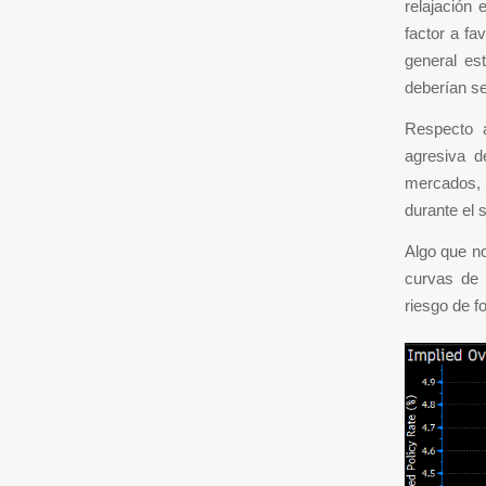
relajación 
factor a fa
general es
deberían se
Respecto a
agresiva d
mercados, 
durante el 
Algo que n
curvas de 
riesgo de f