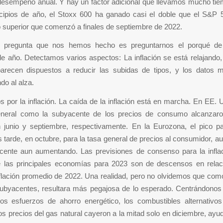
desempeño anual. Y hay un factor adicional que llevamos mucho tie
cipios de año, el Stoxx 600 ha ganado casi el doble que el S&P 
 superior que comenzó a finales de septiembre de 2022.
a pregunta que nos hemos hecho es preguntarnos el porqué de
e año. Detectamos varios aspectos: La inflación se está relajando,
parecen dispuestos a reducir las subidas de tipos, y los datos 
do al alza.
or la inflación. La caída de la inflación está en marcha. En EE. U
general como la subyacente de los precios de consumo alcanzar
junio y septiembre, respectivamente. En la Eurozona, el pico p
 tarde, en octubre, para la tasa general de precios al consumidor, a
cente aun aumentando. Las previsiones de consenso para la inflac
 las principales economías para 2023 son de descensos en relac
nflación promedio de 2022. Una realidad, pero no olvidemos que co
subyacentes, resultara más pegajosa de lo esperado. Centrándonos
los esfuerzos de ahorro energético, los combustibles alternativos
os precios del gas natural cayeron a la mitad solo en diciembre, ay