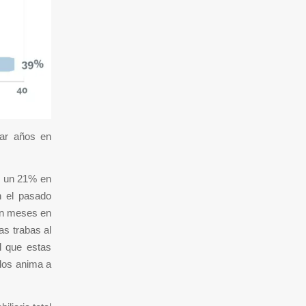
var años en
e un 21% en
n el pasado
dan meses en
as trabas al
l que estas
 los anima a