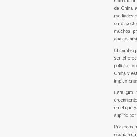
Otro factor
de China 
mediados de
en el sect
muchos pr
apalancami
El cambio p
ser el cre
política p
China y est
implementa
Este giro 
crecimient
en el que y
suplirlo po
Por estos 
económica e