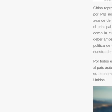
China repr
por PIB no
avance del
el princip
como la e
deberíamos 
política de
nuestra de
Por todos e
al país asiá
su economí
Unidos.