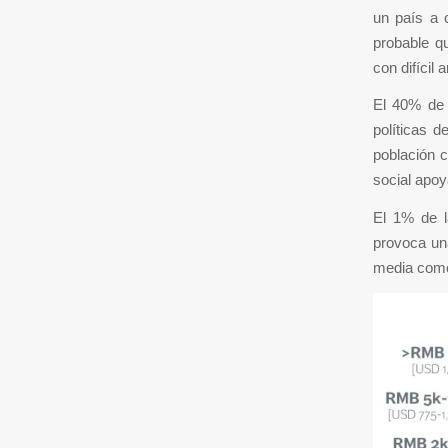
un país a 
probable q
con difícil a
El 40% de 
políticas 
población c
social apoy
El 1% de l
provoca una
media como 