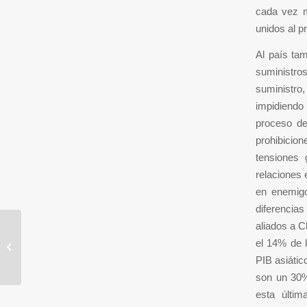
cada vez m
unidos al p
Al país tam
suministros
suministro
impidiendo
proceso de
prohibicion
tensiones 
relaciones 
en enemigo
diferencias
aliados a C
el 14% de 
¡¡¡¡Thanksgiving!!!!
PIB asiátic
son un 30% 
esta últi