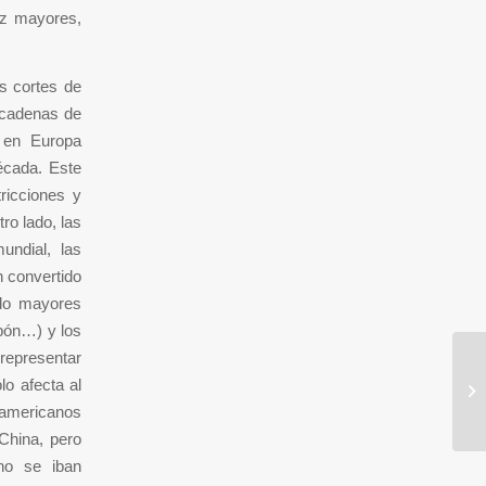
ez mayores,
os cortes de
s cadenas de
n en Europa
écada. Este
ricciones y
ro lado, las
undial, las
n convertido
ado mayores
apón…) y los
 representar
Fi
o afecta al
ho
s americanos
 China, pero
no se iban