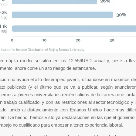
er cápita media se sitúa en los 12.556USD anual y, pese a lle
mento, ahora corre un alto riesgo de estancarse.
uación no ayuda el alto desempleo juvenil, situándose en máximos d
dato publicado (y el último que se va a publicar, según anunciaro
nemos a jóvenes universitarios recién salidos de la carrera que tar
n trabajo cualificado, y con las restricciones al sector tecnológico y l
vado, unido al distanciamiento con Estados Unidos hace muy difíci
ren. De hecho, hemos visto ya declaraciones en las que el gobierno
rabajo no cualificado para empezar a tener experiencia laboral.