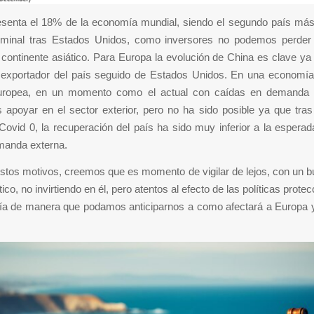
esenta el 18% de la economía mundial, siendo el segundo país más
minal tras Estados Unidos, como inversores no podemos perder 
 continente asiático. Para Europa la evolución de China es clave y
al exportador del país seguido de Estados Unidos. En una economía 
uropea, en un momento como el actual con caídas en demanda i
apoyar en el sector exterior, pero no ha sido posible ya que tras 
 Covid 0, la recuperación del país ha sido muy inferior a la esperad
manda externa.
stos motivos, creemos que es momento de vigilar de lejos, con un b
tico, no invirtiendo en él, pero atentos al efecto de las políticas prote
a de manera que podamos anticiparnos a como afectará a Europa 