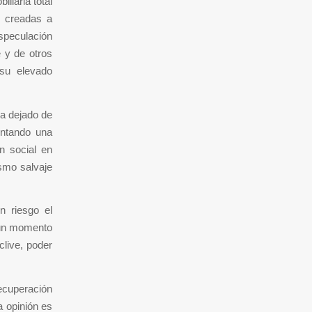
liaria total
 creadas a
especulación
 y de otros
su elevado
ya dejado de
entando una
n social en
ismo salvaje
n riesgo el
 un momento
clive, poder
ecuperación
a opinión es