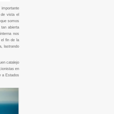
 importante
de vista el
a que somos
tan abierta
nterna nos
el fin de la
a, lastrando
uen catalejo
ccionistas en
y a Estados