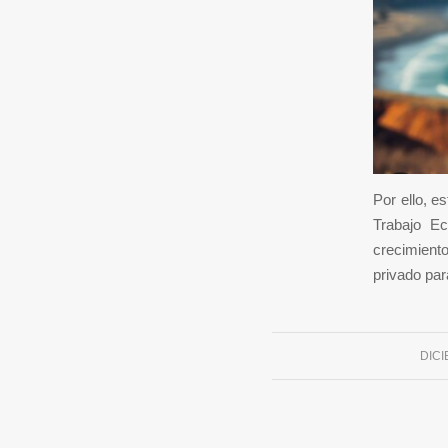
Por ello, e
Trabajo Ec
crecimient
privado par
DICI