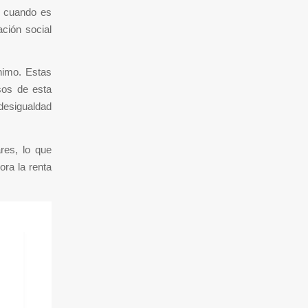
, cuando es
ción social
nimo. Estas
sos de esta
 desigualdad
res, lo que
ora la renta