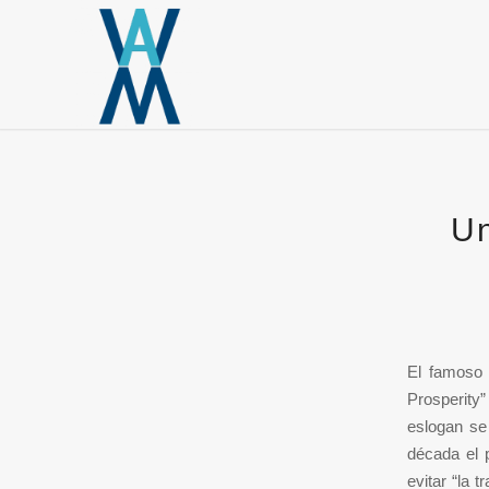
Un
El famoso 
Prosperity”
eslogan se
década el p
evitar “la 