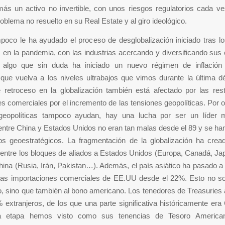
ás un activo no invertible, con unos riesgos regulatorios cada v
roblema no resuelto en su Real Estate y al giro ideológico.
poco le ha ayudado el proceso de desglobalización iniciado tras l
 en la pandemia, con las industrias acercando y diversificando su
, algo que sin duda ha iniciado un nuevo régimen de inflació
 que vuelva a los niveles ultrabajos que vimos durante la última d
 retroceso en la globalización también está afectado por las rest
es comerciales por el incremento de las tensiones geopolíticas. Por ot
geopolíticas tampoco ayudan, hay una lucha por ser un líder m
entre China y Estados Unidos no eran tan malas desde el 89 y se ha
s geoestratégicos. La fragmentación de la globalización ha cre
 entre los bloques de aliados a Estados Unidos (Europa, Canadá, J
hina (Rusia, Irán, Pakistan…). Además, el país asiático ha pasado a
las importaciones comerciales de EE.UU desde el 22%. Esto no sol
o, sino que también al bono americano. Los tenedores de Treasurie
extranjeros, de los que una parte significativa históricamente era
ma etapa hemos visto como sus tenencias de Tesoro America