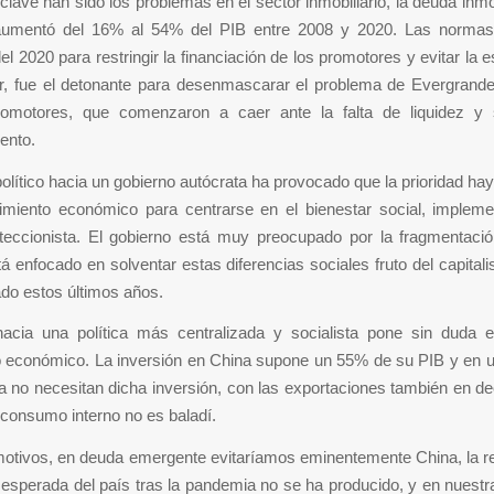
 clave han sido los problemas en el sector inmobiliario, la deuda inmobi
aumentó del 16% al 54% del PIB entre 2008 y 2020. Las normas
l 2020 para restringir la financiación de los promotores y evitar la 
or, fue el detonante para desenmascarar el problema de Evergrande
omotores, que comenzaron a caer ante la falta de liquidez y 
ento.
olítico hacia un gobierno autócrata ha provocado que la prioridad ha
cimiento económico para centrarse en el bienestar social, implem
roteccionista. El gobierno está muy preocupado por la fragmentació
á enfocado en solventar estas diferencias sociales fruto del capital
do estos últimos años.
hacia una política más centralizada y socialista pone sin duda e
o económico. La inversión en China supone un 55% de su PIB y en
a no necesitan dicha inversión, con las exportaciones también en de
r consumo interno no es baladí.
motivos, en deuda emergente evitaríamos eminentemente China, la r
sperada del país tras la pandemia no se ha producido, y en nuestr