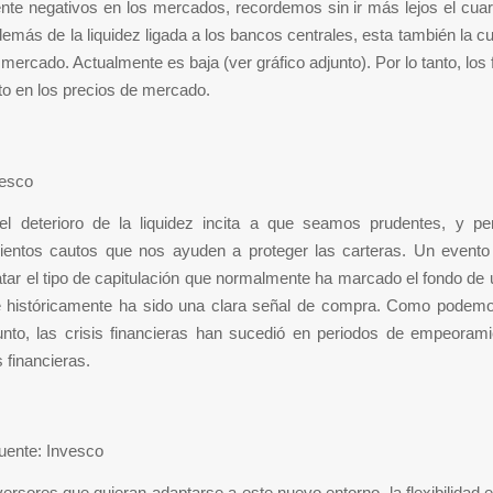
nte negativos en los mercados, recordemos sin ir más lejos el cuar
emás de la liquidez ligada a los bancos centrales, esta también la cu
 mercado. Actualmente es baja (ver gráfico adjunto). Por lo tanto, los 
o en los precios de mercado.
vesco
el deterioro de la liquidez incita a que seamos prudentes, y 
ientos cautos que nos ayuden a proteger las carteras. Un evento 
tar el tipo de capitulación que normalmente ha marcado el fondo d
ue históricamente ha sido una clara señal de compra. Como podemo
junto, las crisis financieras han sucedió en periodos de empeorami
 financieras.
uente: Invesco
versores que quieran adaptarse a este nuevo entorno, la flexibilidad e