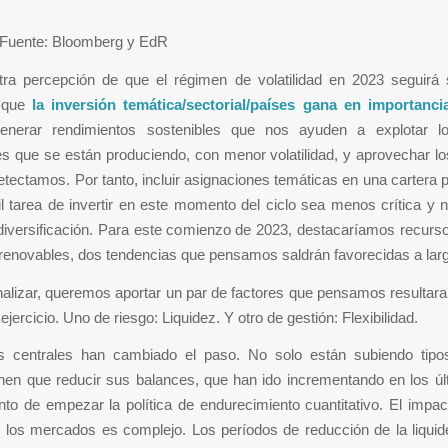
Fuente: Bloomberg y EdR
ra percepción de que el régimen de volatilidad en 2023 seguirá s
 que
la inversión temática/sectorial/países gana en importanci
generar rendimientos sostenibles que nos ayuden a explotar 
es que se están produciendo, con menor volatilidad, y aprovechar l
etectamos. Por tanto, incluir asignaciones temáticas en una cartera 
cil tarea de invertir en este momento del ciclo sea menos crítica y
diversificación. Para este comienzo de 2023, destacaríamos recurs
renovables, dos tendencias que pensamos saldrán favorecidas a larg
nalizar, queremos aportar un par de factores que pensamos resultar
jercicio. Uno de riesgo: Liquidez. Y otro de gestión: Flexibilidad.
 centrales han cambiado el paso. No solo están subiendo tipo
enen que reducir sus balances, que han ido incrementando en los úl
to de empezar la política de endurecimiento cuantitativo. El impa
n los mercados es complejo. Los períodos de reducción de la liqui