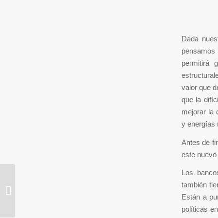
Dada nuest
pensamos
permitirá 
estructural
valor que d
que la difí
mejorar la 
y energías 
Antes de fi
este nuevo e
Los bancos
también ti
Del Gran Ajuste a La Normalidad de
los Fundamentales
Están a pun
políticas e