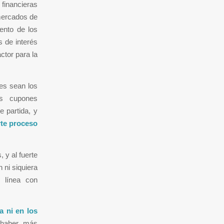
financieras
mercados de
ento de los
s de interés
actor para la
les sean los
os cupones
 partida, y
rte proceso
 y al fuerte
 ni siquiera
n línea con
a ni en los
 haber más