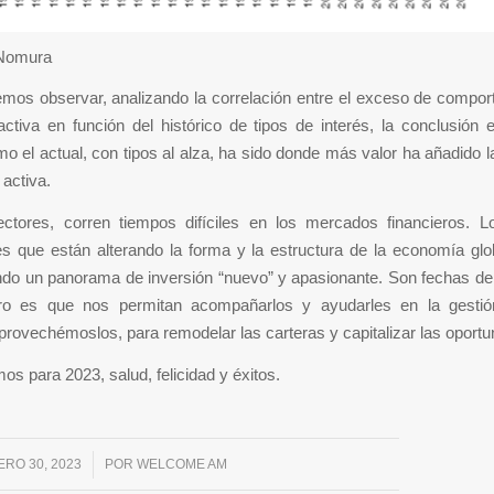
 Nomura
os observar, analizando la correlación entre el exceso de compor
activa en función del histórico de tipos de interés, la conclusión 
o el actual, con tipos al alza, ha sido donde más valor ha añadido la 
 activa.
ectores, corren tiempos difíciles en los mercados financieros. 
es que están alterando la forma y la estructura de la economía gl
ndo un panorama de inversión “nuevo” y apasionante. Son fechas de 
ro es que nos permitan acompañarlos y ayudarles en la gesti
rovechémoslos, para remodelar las carteras y capitalizar las oportu
s para 2023, salud, felicidad y éxitos.
ERO 30, 2023
/
POR
WELCOME AM