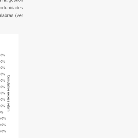
portunidades
labras (ver