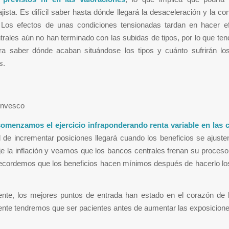
ajista. Es difícil saber hasta dónde llegará la desaceleración y la co
. Los efectos de unas condiciones tensionadas tardan en hacer ef
rales aún no han terminado con las subidas de tipos, por lo que t
ra saber dónde acaban situándose los tipos y cuánto sufrirán los
os.
Invesco
comenzamos el ejercicio infraponderando renta variable en las c
 de incrementar posiciones llegará cuando los beneficios se ajust
je la inflación y veamos que los bancos centrales frenan su proces
Recordemos que los beneficios hacen mínimos después de hacerlo l
ente, los mejores puntos de entrada han estado en el corazón de l
nte tendremos que ser pacientes antes de aumentar las exposicione