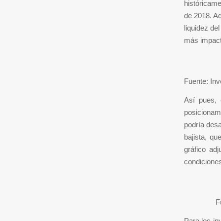
históricame
de 2018. Ad
liquidez del
más impact
Fuente: In
Así pues, 
posicionam
podría desa
bajista, q
gráfico ad
condiciones
F
Para los in