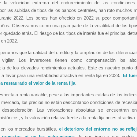
 la velocidad extrema del endurecimiento de las condiciones 
por las subidas de tipos de los bancos centrales, han roto muchos 
 durante 2022. Los bonos han ofrecido en 2022 su peor comportami
años. Observamos como una gran parte de la volatilidad de los tipo
 quedado atrás. El riesgo de los tipos de interés fue el principal detr
d en 2022.
eramos que la calidad del crédito y la ampliación de los diferencia
 vigilar. Los inversores tienen como compensación los alt
ia de los elevados rendimientos actuales. Este es nuestro punto de
 a favor para una rentabilidad atractiva en renta fija en 2023.
El fue
a restaurado el valor de la renta fija
.
especta a renta variable, pese a las importantes caídas de los índices,
l mercado, los precios no están descontando condiciones de recesión
 desaceleración. Las valoraciones absolutas se encuentran e
stóricos, y la valoración relativa frente a la renta fija no es atractiva.
n los mercados bursátiles,
el deterioro del entorno no se reflej
 previstos ni en las valoraciones
, lo que implica que podría