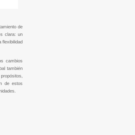
tamiento de
es clara: un
flexibilidad
Los cambios
obal también
propósitos,
ón de estos
nidades.