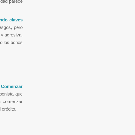
lidad parece
endo claves
esgos, pero
 y agresiva,
so los bonos
.
Comenzar
bonista que
ra comenzar
 crédito.