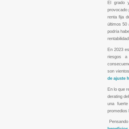
El grado y
provocado 
renta fija
últimos 50 
podría haber
rentabilida
En 2023 esp
riesgos a
consecuenc
son vientos
de ajuste h
En lo que r
derating de
una fuerte
promedios hi
Pensando e
beneficios