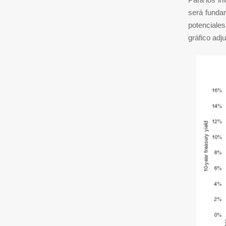
será fundam
potenciale
gráfico adj