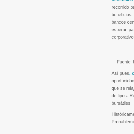
recorrido b
beneficios
bancos cent
esperar pa
corporativ
Fuente: 
Así pues
, 
oportunidad
que se rela
de tipos. 
bursátiles.
Históricam
Probableme