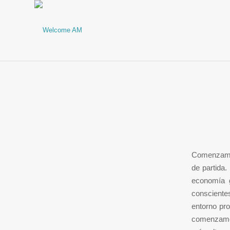
Comenzamos
de partida.
economía g
conscientes
entorno pro
comenzamos