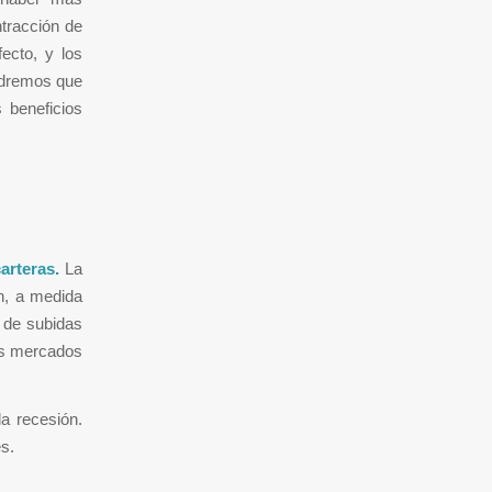
ntracción de
ecto, y los
endremos que
 beneficios
arteras.
La
en, a medida
o de subidas
os mercados
a recesión.
s.