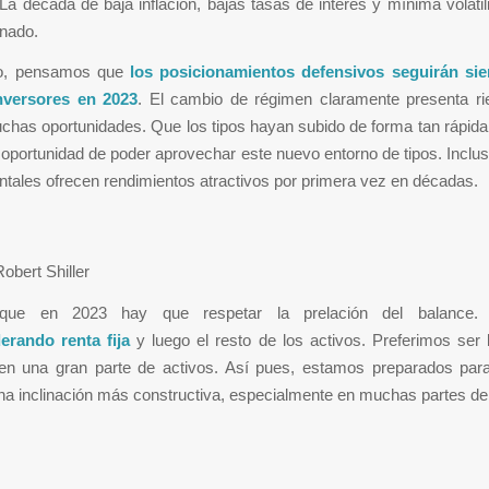
La década de baja inflación, bajas tasas de interés y mínima volati
inado.
to, pensamos que
los posicionamientos defensivos seguirán si
nversores en 2023
. El cambio de régimen claramente presenta ri
has oportunidades. Que los tipos hayan subido de forma tan rápida
 oportunidad de poder aprovechar este nuevo entorno de tipos. Inclu
tales ofrecen rendimientos atractivos por primera vez en décadas.
obert Shiller
que en 2023 hay que respetar la prelación del balance
rando renta fija
y luego el resto de los activos. Preferimos ser 
 en una gran parte de activos. Así pues, estamos preparados pa
a inclinación más constructiva, especialmente en muchas partes del