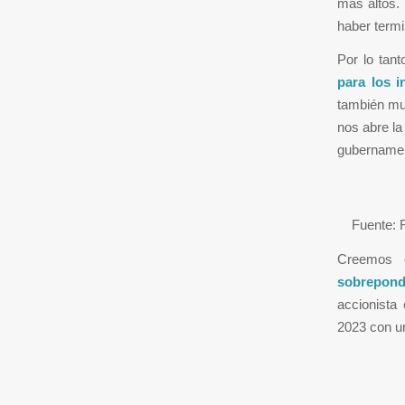
más altos. 
haber term
Por lo tan
para los i
también muc
nos abre la
gubernamen
Fuente: R
Creemos 
sobreponde
accionista
2023 con un