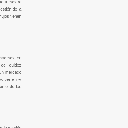
to trimestre
estión de la
flujos tienen
pensemos en
de liquidez
e un mercado
s ver en el
ento de las
n la gestión