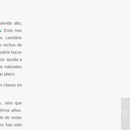
iendo alto,
a
. Esto nos
los cambios
os nichos de
podría hacer
 nos ayuda a
os naturales
o plazo.
an claves en
s, sino que
timos años.
Re
cto de estas
dez han sido