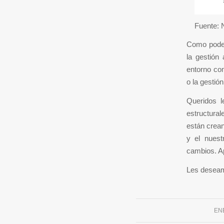
Fuente:
Como podem
la gestión 
entorno com
o la gestión
Queridos l
estructural
están crea
y el nuest
cambios. Ap
Les deseamo
EN